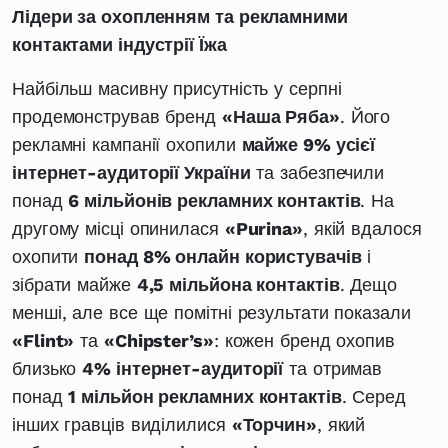
Лідери за охопленням та рекламними
контактами індустрії Їжа
Найбільш масивну присутність у серпні
продемонстрував бренд
«Наша Ряба»
. Його
рекламні кампанії охопили
майже 9% усієї
інтернет-аудиторії України
та забезпечили
понад
6 мільйонів рекламних контактів
. На
другому місці опинилася
«Purina»
, якій вдалося
охопити
понад 8% онлайн користувачів
і
зібрати майже
4,5 мільйона контактів
. Дещо
менші, але все ще помітні результати показали
«Flint»
та
«Chipster’s»
: кожен бренд охопив
близько
4% інтернет-аудиторії
та отримав
понад
1 мільйон рекламних контактів
. Серед
інших гравців виділилися
«Торчин»
, який