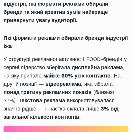
індустрії, які формати реклами обирали
бренди та який креатив зумів найкраще
привернути увагу аудиторії.
Які формати реклами обирали бренди індустрії
Їжа
У структурі рекламної активності FOOD-брендів у
серпні лідерство зберігала
дисплейна реклама
,
на яку припало
майже 60% усіх контактів
. На
другій позиції —
відеореклама
, яка зібрала
понад третину рекламних показів
(близько
37%).
Текстова реклама
використовувалася
значно рідше — її частка склала лише
3% від
загальної кількості контактів
.