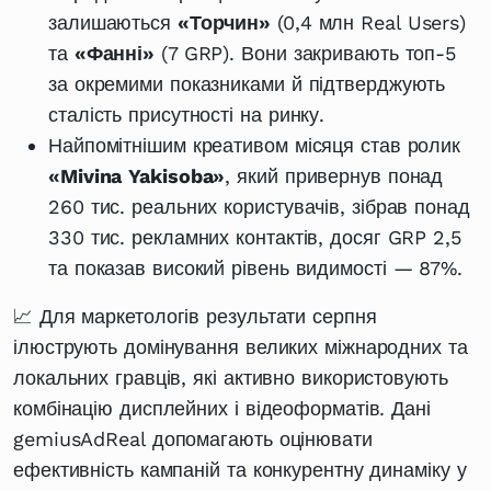
залишаються
«Торчин»
(0,4 млн Real Users)
та
«Фанні»
(7 GRP). Вони закривають топ-5
за окремими показниками й підтверджують
сталість присутності на ринку.
Найпомітнішим креативом місяця став ролик
«Mivina
Yakisoba»
, який привернув понад
260 тис. реальних користувачів, зібрав понад
330 тис. рекламних контактів, досяг GRP 2,5
та показав високий рівень видимості — 87%.
📈 Для маркетологів результати серпня
ілюструють домінування великих міжнародних та
локальних гравців, які активно використовують
комбінацію дисплейних і відеоформатів. Дані
gemiusAdReal допомагають оцінювати
ефективність кампаній та конкурентну динаміку у