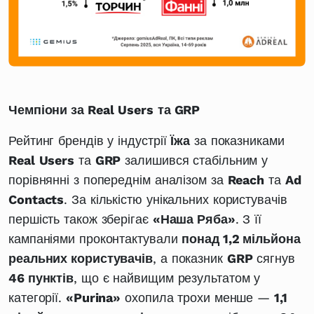
Чемпіони за Real
Users
та GRP
Рейтинг брендів у індустрії
Їжа
за показниками
Real
Users
та
GRP
залишився стабільним у
порівнянні з попереднім аналізом за
Reach
та
Ad
Contacts
. За кількістю унікальних користувачів
першість також зберігає
«Наша Ряба»
. З її
кампаніями проконтактували
понад 1,2 мільйона
реальних користувачів
, а показник
GRP
сягнув
46 пунктів
, що є найвищим результатом у
категорії.
«Purina»
охопила трохи менше —
1,1