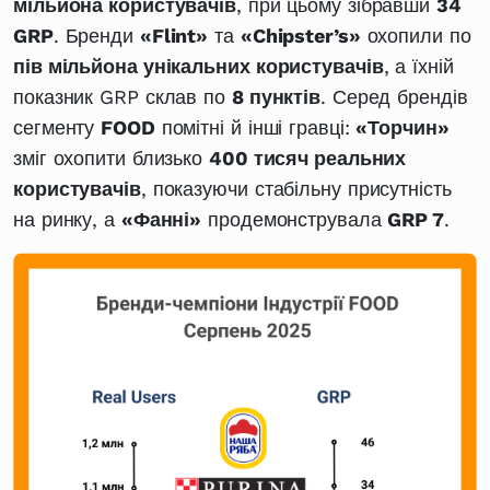
мільйона користувачів
, при цьому зібравши
34
GRP
. Бренди
«Flint»
та
«Chipster’s»
охопили по
пів мільйона унікальних користувачів
, а їхній
показник GRP склав по
8 пунктів
. Серед брендів
сегменту
FOOD
помітні й інші гравці:
«Торчин»
зміг охопити близько
400 тисяч реальних
користувачів
, показуючи стабільну присутність
на ринку, а
«Фанні»
продемонструвала
GRP 7
.