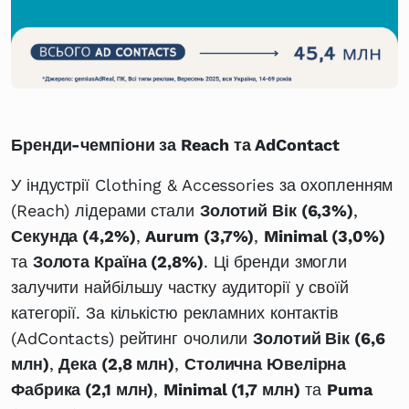
Бренди-чемпіони за Reach та AdContact
У індустрії Clothing & Accessories за охопленням
(Reach) лідерами стали
Золотий Вік (6,3%)
,
Секунда (4,2%)
,
Aurum (3,7%)
,
Minimal (3,0%)
та
Золота Країна (2,8%)
. Ці бренди змогли
залучити найбільшу частку аудиторії у своїй
категорії. За кількістю рекламних контактів
(AdContacts) рейтинг очолили
Золотий Вік (6,6
млн)
,
Дека (2,8 млн)
,
Столична Ювелірна
Фабрика (2,1 млн)
,
Minimal (1,7 млн)
та
Puma