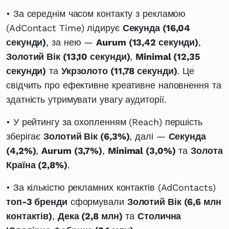
• За середнім часом контакту з рекламою
(AdContact Time) лідирує
Секунда (16,04
секунди)
, за нею —
Aurum (13,42 секунди)
,
Золотий Вік (13,10 секунди)
,
Minimal (12,35
секунди)
та
Укрзолото (11,78 секунди)
. Це
свідчить про ефективне креативне наповнення та
здатність утримувати увагу аудиторії.
• У рейтингу за охопленням (Reach) першість
зберігає
Золотий Вік (6,3%)
, далі —
Секунда
(4,2%)
,
Aurum (3,7%)
,
Minimal (3,0%)
та
Золота
Країна (2,8%)
.
• За кількістю рекламних контактів (AdContacts)
топ-3 бренди
сформували
Золотий Вік (6,6 млн
контактів)
,
Дека (2,8 млн)
та
Столична