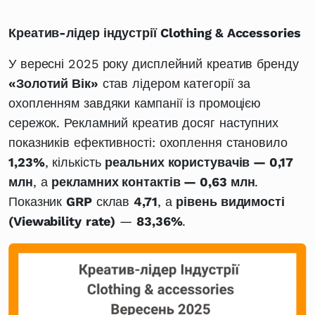
Креатив-лідер індустрії Clothing & Accessories
У вересні 2025 року дисплейний креатив бренду
«Золотий Вік»
став лідером категорії за
охопленням завдяки кампанії із промоцією
сережок. Рекламний креатив досяг наступних
показників ефективності: охоплення становило
1,23%
, кількість
реальних користувачів — 0,17
млн
, а
рекламних контактів — 0,63 млн
.
Показник
GRP
склав
4,71
, а
рівень видимості
(Viewability
rate)
—
83,36%
.