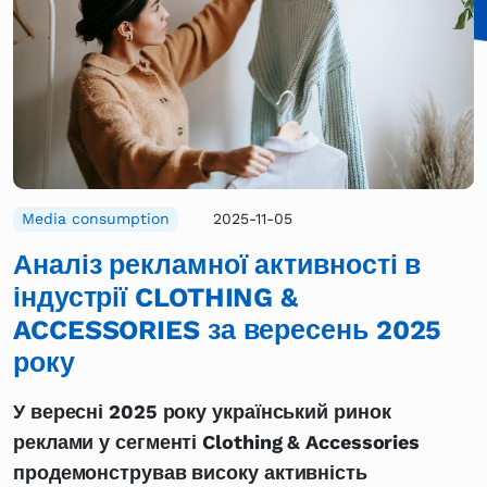
Media consumption
2025-11-05
Аналіз рекламної активності в
індустрії CLOTHING &
ACCESSORIES за вересень 2025
року
У вересні 2025 року український ринок
реклами у сегменті Clothing & Accessories
продемонстрував високу активність