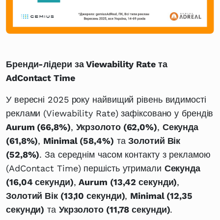
Бренди-лідери за Viewability Rate та
AdContact Time
У вересні 2025 року найвищий рівень видимості
реклами (Viewability Rate) зафіксовано у брендів
Aurum (66,8%)
,
Укрзолото (62,0%)
,
Секунда
(61,8%)
,
Minimal (58,4%)
та
Золотий Вік
(52,8%)
. За середнім часом контакту з рекламою
(AdContact Time) першість утримали
Секунда
(16,04 секунди)
,
Aurum (13,42 секунди)
,
Золотий Вік (13,10 секунди)
,
Minimal (12,35
секунди)
та
Укрзолото (11,78 секунди)
.