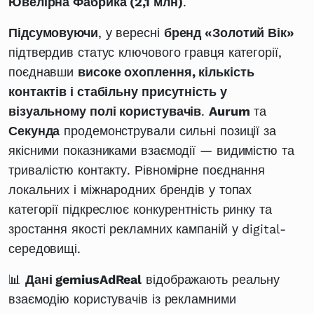
Ювелірна Фабрика (2,1 млн)
.
Підсумовуючи
, у вересні
бренд «Золотий Вік»
підтвердив статус ключового гравця категорії,
поєднавши
високе охоплення, кількість
контактів і стабільну присутність у
візуальному полі користувачів
.
Aurum
та
Секунда
продемонстрували сильні позиції за
якісними показниками взаємодії — видимістю та
тривалістю контакту. Рівномірне поєднання
локальних і міжнародних брендів у топах
категорії підкреслює конкурентність ринку та
зростання якості рекламних кампаній у digital-
середовищі.
📊
Дані gemiusAdReal
відображають реальну
взаємодію користувачів із рекламними