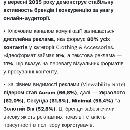
у вересні 2025 року демонструє стабільну
активность брендів і конкуренцію за увагу
онлайн-аудиторії.
• Ключовим каналом комунікації залишається
дисплейна реклама
, яка формує
80% усіх
контактів
у категорії Clothing & Accessories.
Відеоформат займає
9%
, а текстова реклама —
11%
, що вказує на перевагу візуальних форматів
у просуванні контенту.
• За рівнем видимості реклами (Viewability Rate)
лідером став Aurum (66,8%)
, далі —
Укрзолото
(62,0%)
,
Секунда (61,8%)
,
Minimal (58,4%)
та
Золотий Вік (52,8%)
. Ці бренди забезпечили
високу якість рекламних показів і сталість
присутності в полі зору користувачів.