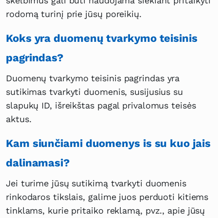
skelbimus gali būti naudojama siekiant pritaikyti
rodomą turinį prie jūsų poreikių.
Koks yra duomenų tvarkymo teisinis
pagrindas?
Duomenų tvarkymo teisinis pagrindas yra
sutikimas tvarkyti duomenis, susijusius su
slapukų ID, išreikštas pagal privalomus teisės
aktus.
Kam siunčiami duomenys is su kuo jais
dalinamasi?
Jei turime jūsų sutikimą tvarkyti duomenis
rinkodaros tikslais, galime juos perduoti kitiems
tinklams, kurie pritaiko reklamą, pvz., apie jūsų