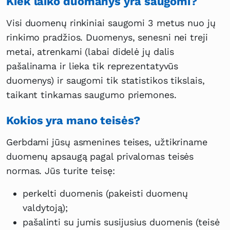
Kiek laiko duomanys yra saugomi?
Visi duomenų rinkiniai saugomi 3 metus nuo jų
rinkimo pradžios. Duomenys, senesni nei treji
metai, atrenkami (labai didelė jų dalis
pašalinama ir lieka tik reprezentatyvūs
duomenys) ir saugomi tik statistikos tikslais,
taikant tinkamas saugumo priemones.
Kokios yra mano teisės?
Gerbdami jūsų asmenines teises, užtikriname
duomenų apsaugą pagal privalomas teisės
normas. Jūs turite teisę:
perkelti duomenis (pakeisti duomenų
valdytoją);
pašalinti su jumis susijusius duomenis (teisė