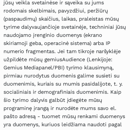
jūsų veikla svetainėse ir sąveika su jums
rodomais skelbimais, pavyzdžiui, peržiūrų
(paspaudimų) skaičius, laikas, praleistas mūsų
tyrime dalyvaujančioje svetainėje, techniniai jūsų
naudojamo įrenginio duomenys (ekrano
skiriamoji geba, operacinė sistema) arba IP
numerio fragmentas. Jei tam tikroje naršyklėje
užpildėte mūsų gemiusAudience (Lenkijoje:
Gemius Mediapanel/PBI) tyrimo klausimyną,
pirmiau nurodytus duomenis galime susieti su
duomenimis, kuriais su mumis pasidalijote, t. y.
socialiniais ir demografiniais duomenimis. Kaip
šio tyrimo dalyvis galbūt įdiegėte mūsų
programinę įrangą ir nurodėte mums savo el.
pašto adresą - tuomet mūsų renkami duomenys
yra duomenys, kuriuos leidžiama naudoti pagal