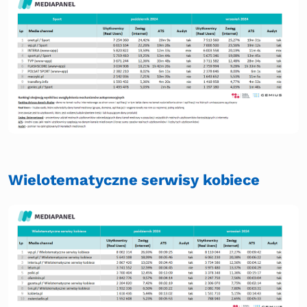
Wielotematyczne serwisy kobiece