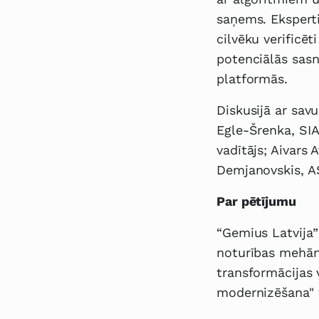
saņems. Eksperti
cilvēku verificēt
potenciālās sasn
platformās.
Diskusijā ar sav
Egle-Šrenka, SIA
vadītājs; Aivars
Demjanovskis, AS 
Par pētījumu
“Gemius Latvija”
noturības mehān
transformācijas
modernizēšana" 