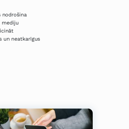
s nodrošina
, mediju
icināt
s un neatkarīgus