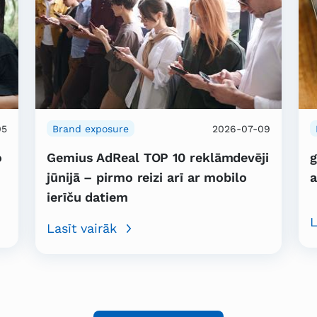
05
Brand exposure
2026-07-09
o
Gemius AdReal TOP 10 reklāmdevēji
g
jūnijā – pirmo reizi arī ar mobilo
a
ierīču datiem
L
Lasīt vairāk