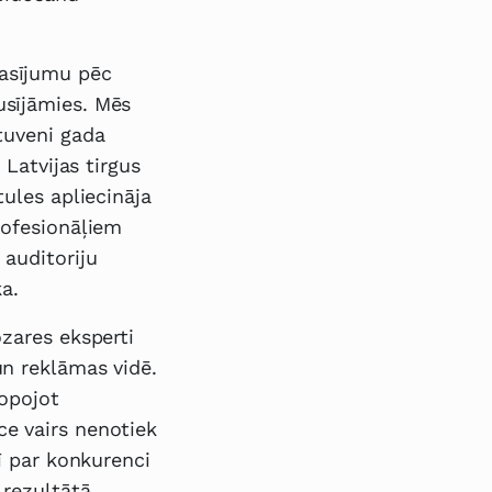
rasījumu pēc
usījāmies. Mēs
tuveni gada
 Latvijas tirgus
tules apliecināja
rofesionāļiem
 auditoriju
a.
ozares eksperti
un reklāmas vidē.
kopojot
ce vairs nenotiek
rī par konkurenci
 rezultātā