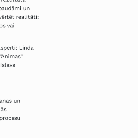
rbaudāmi un
ērtēt realitāti:
os vai
sperti: Linda
 “Animas”
islavs
šanas un
lās
 procesu