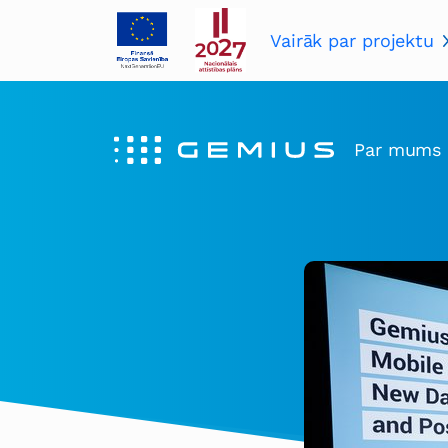
Vairāk par projektu
Par mums