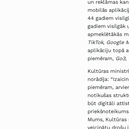
un reklāmas kan
mobilās aplikāci
44 gadiem visilg
gadiem visilgāk 
apmeklētākās mob
TikTok
,
Google
M
aplikāciju topā a
piemēram,
Go3
,
Kultūras ministr
norādīja: “Izaic
piemēram, arvien 
notikušas strukt
būt digitāli attī
priekšnoteikums 
Mums, Kultūras m
veicinātu drošu 