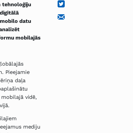
n tehnoloģiju
digitālā
 mobilo datu
analizēt
formu mobilajās
globālajās
. Pieejamie
tēriņa daļa
paplašinātu
 mobilajā vidē,
ijā.
ilajiem
pieejamus mediju