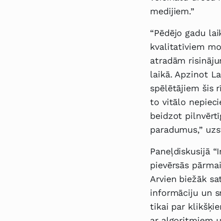
medijiem.”
“Pēdējo gadu la
kvalitatīviem mo
atradām risināju
laikā. Apzinot La
spēlētājiem šis 
to vitālo nepiec
beidzot pilnvērt
paradumus,” uzsv
Paneļdiskusijā “
pievērsās pārmai
Arvien biežāk sa
informāciju un s
tikai par klikšķ
ar algoritmiem u