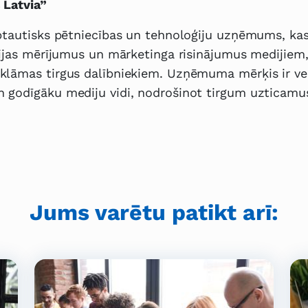
 Latvia”
rptautisks pētniecības un tehnoloģiju uzņēmums, ka
rijas mērījumus un mārketinga risinājumus medijiem
klāmas tirgus dalībniekiem. Uzņēmuma mērķis ir ve
 godīgāku mediju vidi, nodrošinot tirgum uzticamu
Jums varētu patikt arī: