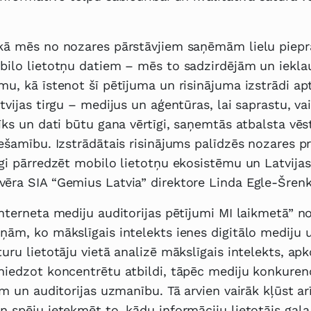
ikā mēs no nozares pārstāvjiem saņēmām lielu piep
bilo lietotņu datiem – mēs to sadzirdējām un iekla
mu, kā īstenot šī pētījuma un risinājuma izstrādi ap
tvijas tirgu – medijus un aģentūras, lai saprastu, vai
rīks un dati būtu gana vērtīgi, saņemtās atbalsta vēs
iešamību. Izstrādātais risinājums palīdzēs nozares p
īgi pārredzēt mobilo lietotņu ekosistēmu un Latvijas
ēra SIA “Gemius Latvia” direktore Linda Egle-Šrenk
Interneta mediju auditorijas pētījumi MI laikmetā” n
ņām, ko mākslīgais intelekts ienes digitālo mediju 
turu lietotāju vietā analizē mākslīgais intelekts, ap
niedzot koncentrētu atbildi, tāpēc mediju konkuren
iem un auditorijas uzmanību. Tā arvien vairāk kļūst a
n spēju ietekmēt to, kādu informāciju lietotājs gala