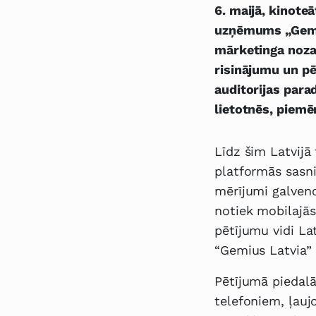
6. maijā, kinote
uzņēmums „Gemius
mārketinga nozar
risinājumu un pēt
auditorijas par
lietotnēs, piem
Līdz šim Latvijā
platformās sasn
mērījumi galveno
notiek mobilajās
pētījumu vidi La
“Gemius Latvia” 
Pētījumā piedal
telefoniem, ļauj