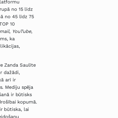
latformu
rupā no 15 līdz
mā no 45 līdz 75
 TOP 10
mail
,
YouTube
,
ams, ka
ikācijas,
re Zanda Saulīte
r dažādi,
ā arī ir
s. Mediju spēja
šanā ir būtisks
 drošībai kopumā.
 būtiska, lai
veidošanu