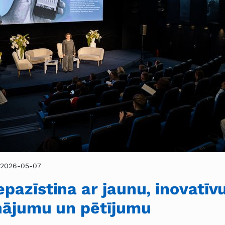
2026-05-07
pazīstina ar jaunu, inovatīv
inājumu un pētījumu