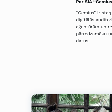
Par SIA “Gemius
“Gemius” ir sta
digitālās audito
aģentūrām un re
pārredzamāku un
datus.