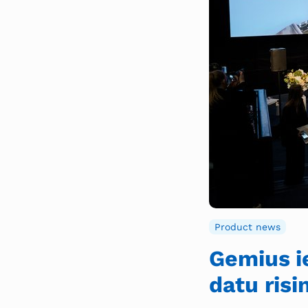
Product news
Gemius ie
datu ris