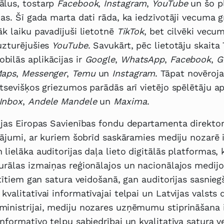
ālus, tostarp
Facebook
,
Instagram
,
YouTube
un šo p
jas. Šī gada marta dati rāda, ka iedzīvotāji vecuma g
āk laiku pavadījuši lietotnē
TikTok
, bet cilvēki vecu
uzturējušies
YouTube
. Savukārt, pēc lietotāju skaita
ilās aplikācijas ir
Google
,
WhatsApp
,
Facebook
,
G
aps
,
Messenger
,
Temu
un
Instagram
. Tāpat novēroj
tsevišķos griezumos parādās arī vietējo spēlētāju apl
Inbox
,
Andele
Mandele
un
Maxima
.
ijas Eiropas Savienības fondu departamenta direkto
inājumi, ar kuriem šobrīd saskāramies mediju nozarē i
lielāka auditorijas daļa lieto digitālās platformas, k
urālas izmaiņas reģionālajos un nacionālajos medijo
stītiem gan satura veidošanā, gan auditorijas sasnieg
kvalitatīvai informatīvajai telpai un Latvijas valsts
inistrijai, mediju nozares uzņēmumu stiprināšana ir
informatīvo telpu sabiedrībai un kvalitatīva satura 