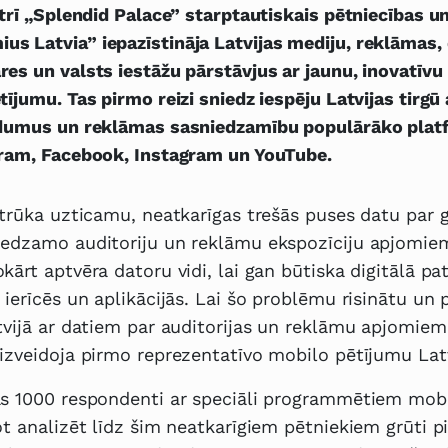
ātrī „Splendid Palace” starptautiskais pētniecības u
 Latvia” iepazīstināja Latvijas mediju, reklāmas, 
es un valsts iestāžu pārstāvjus ar jaunu, inovatīvu
ījumu. Tas pirmo reizi sniedz iespēju Latvijas tirgū 
adumus un reklāmas sasniedzamību populārāko plat
ēram, Facebook, Instagram un YouTube.
 trūka uzticamu, neatkarīgas trešās puses datu par 
iedzamo auditoriju un reklāmu ekspozīciju apjomiem
kārt aptvēra datoru vidi, lai gan būtiska digitālā pa
 ierīcēs un aplikācijās. Lai šo problēmu risinātu un 
tvijā ar datiem par auditorijas un reklāmu apjomiem
izveidoja pirmo reprezentatīvo mobilo pētījumu Latv
ās 1000 respondenti ar speciāli programmētiem mob
ot analizēt līdz šim neatkarīgiem pētniekiem grūti 