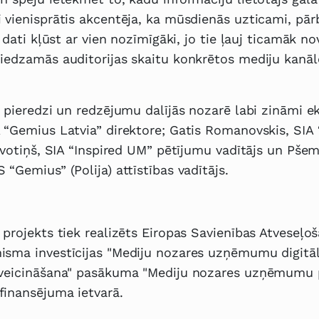
 vienisprātis akcentēja, ka mūsdienās uzticami, pā
i dati kļūst ar vien nozīmīgāki, jo tie ļauj ticamāk nov
iedzamās auditorijas skaitu konkrētos mediju kanāl
u pieredzi un redzējumu dalījās nozarē labi zināmi ek
 “Gemius Latvia” direktore; Gatis Romanovskis, SIA
 Avotiņš, SIA “Inspired UM” pētījumu vadītājs un Pšem
“Gemius” (Polija) attīstības vadītājs.
 projekts tiek realizēts Eiropas Savienības Atveseļo
isma investīcijas "Mediju nozares uzņēmumu digitā
 veicināšana" pasākuma "Mediju nozares uzņēmumu
finansējuma ietvarā.