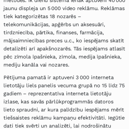
metodes. Ik dienu sistēmā ienāk aptuveni 40 000
jaunu displeja un 5 000 video reklāmu. Reklāmas
tiek kategorizētas 18 nozarēs –
telekomunikācijas, apģērbs un aksesuāri,
tirdzniecība, pārtika, finanses, farmācija,
mājsaimniecības preces u.c., ko iespējams skatīt
detalizēti arī apakšnozarēs. Tās iespējams atlasīt
pēc zīmola īpašnieka, zīmola, medija īpašnieka,
mediju kanāla vai nozares.
Pētījuma pamatā ir aptuveni 3 000 interneta
lietotāju liels panelis vecuma grupā no 15 līdz 75
gadiem – reprezentatīva interneta lietotāju
izlase, kas savās pārlūkprogrammās datoros
lieto spraudni, ar kura palīdzību iespējams mērīt
tiešsaistes reklāmu kampaņu efektivitāti. Iegūtie
dati tiek svērti un analizēti, lai nodrošinātu