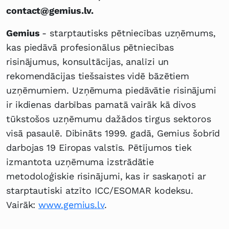
contact@gemius.lv.
Gemius
- starptautisks pētniecības uzņēmums,
kas piedāvā profesionālus pētniecības
risinājumus, konsultācijas, analīzi un
rekomendācijas tiešsaistes vidē bāzētiem
uzņēmumiem. Uzņēmuma piedāvātie risinājumi
ir ikdienas darbības pamatā vairāk kā divos
tūkstošos uzņēmumu dažādos tirgus sektoros
visā pasaulē. Dibināts 1999. gadā, Gemius šobrīd
darbojas 19 Eiropas valstīs. Pētījumos tiek
izmantota uzņēmuma izstrādātie
metodoloģiskie risinājumi, kas ir saskaņoti ar
starptautiski atzīto ICC/ESOMAR kodeksu.
Vairāk:
www.gemius.lv
.