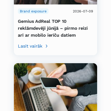
Brand exposure
2026-07-09
Gemius AdReal TOP 10
reklāmdevēji jūnijā – pirmo reizi
arī ar mobilo ierīču datiem
Lasīt vairāk