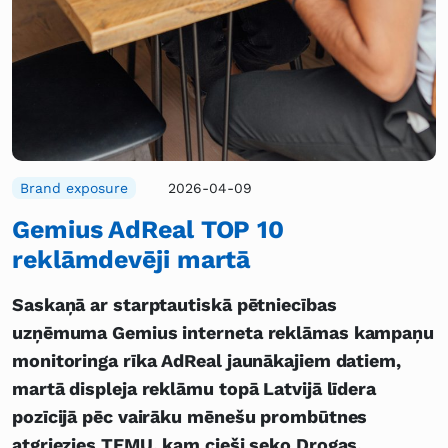
Brand exposure
2026-04-09
Gemius AdReal TOP 10
reklāmdevēji martā
Saskaņā ar starptautiskā pētniecības
uzņēmuma Gemius interneta reklāmas kampaņu
monitoringa rīka AdReal jaunākajiem datiem,
martā displeja reklāmu topā Latvijā līdera
pozīcijā pēc vairāku mēnešu prombūtnes
atgriezies TEMU, kam cieši seko Drogas,