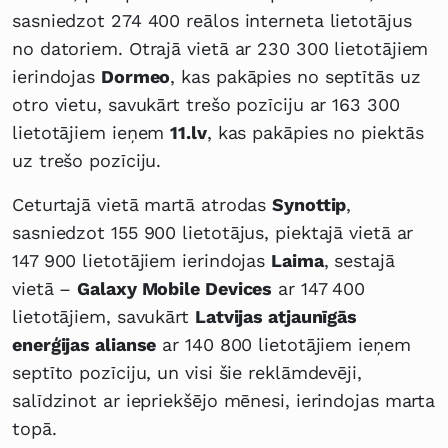
sasniedzot 274 400 reālos interneta lietotājus
no datoriem. Otrajā vietā ar 230 300 lietotājiem
ierindojas
Dormeo
, kas pakāpies no septītās uz
otro vietu, savukārt trešo pozīciju ar 163 300
lietotājiem ieņem
11.lv
, kas pakāpies no piektās
uz trešo pozīciju.
Ceturtajā vietā martā atrodas
Synottip
,
sasniedzot 155 900 lietotājus, piektajā vietā ar
147 900 lietotājiem ierindojas
Laima
, sestajā
vietā –
Galaxy Mobile Devices
ar 147 400
lietotājiem, savukārt
Latvijas atjaunīgās
enerģijas alianse
ar 140 800 lietotājiem ieņem
septīto pozīciju, un visi šie reklāmdevēji,
salīdzinot ar iepriekšējo mēnesi, ierindojas marta
topā.