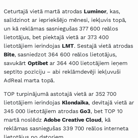
Ceturtajā vietā martā atrodas
Luminor
, kas,
salīdzinot ar iepriekšējo mēnesi, iekļuvis topā,
un kā reklāmas sasniegušas 377 600 reālos
lietotājus, bet piektajā vietā ar 373 400
lietotājiem ierindojas
LMT
. Sestajā vietā atrodas
Bite
, sasniedzot 364 600 reālos lietotājus,
savukārt
Optibet
ar 364 400 lietotājiem ieņem
septīto pozīciju – abi reklāmdevēji iekļuvuši
AdReal marta topā.
TOP turpinājumā astotajā vietā ar 352 700
lietotājiem ierindojas
Klondaika
, devītajā vietā ar
345 000 lietotājiem atrodas
Go3
, bet TOP 10
martā noslēdz
Adobe Creative Cloud
, kā
reklāmas sasniegušas 339 700 reālos interneta
lietotājus no datoriem.