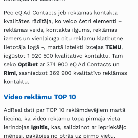
Pēc eQ Ad Contacts jeb reklāmas kontakta
kvalitātes rādītāja, ko veido četri elementi –
reklāmas veids, kontakta ilgums, reklāmas
izmērs un vienlaicīga citu reklāmu klātbūtne
lietotāja logā –, martā izteikti izceļas
TEMU
,
iegūstot 1 920 500 kvalitatīvo kontaktu. Tam
seko
Optibet
ar 374 900 eQ Ad Contacts un
Rimi
, sasniedzot 369 900 kvalitatīvo reklāmas
kontaktu.
Video reklāmu TOP 10
AdReal dati par TOP 10 reklāmdevējiem martā
liecina, ka video reklāmu topā pirmajā vietā
ierindojas
Ignitis
, kas, salīdzinot ar iepriekšējo
mēnesi, pakāpies no otrās uz pirmo vietu,