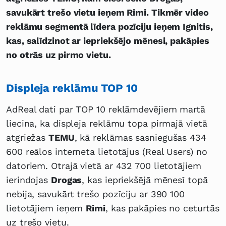
savukārt trešo vietu ieņem Rimi. Tikmēr video
reklāmu segmentā līdera pozīciju ieņem Ignitis,
kas, salīdzinot ar iepriekšējo mēnesi, pakāpies
no otrās uz pirmo vietu.
Displeja reklāmu TOP 10
AdReal dati par TOP 10 reklāmdevējiem martā
liecina, ka displeja reklāmu topa pirmajā vietā
atgriežas
TEMU
, kā reklāmas sasniegušas 434
600 reālos interneta lietotājus (Real Users) no
datoriem. Otrajā vietā ar 432 700 lietotājiem
ierindojas
Drogas
, kas iepriekšējā mēnesī topā
nebija, savukārt trešo pozīciju ar 390 100
lietotājiem ieņem
Rimi
, kas pakāpies no ceturtās
uz trešo vietu.