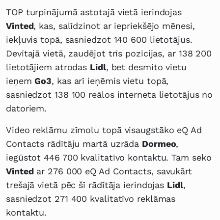
TOP turpinājumā astotajā vietā ierindojas
Vinted
, kas, salīdzinot ar iepriekšējo mēnesi,
iekļuvis topā, sasniedzot 140 600 lietotājus.
Devītajā vietā, zaudējot trīs pozīcijas, ar 138 200
lietotājiem atrodas
Lidl
, bet desmito vietu
ieņem
Go3
, kas arī ieņēmis vietu topā,
sasniedzot 138 100 reālos interneta lietotājus no
datoriem.
Video reklāmu zīmolu topā visaugstāko eQ Ad
Contacts rādītāju martā uzrāda
Dormeo
,
iegūstot 446 700 kvalitatīvo kontaktu. Tam seko
Vinted
ar 276 000 eQ Ad Contacts, savukārt
trešajā vietā pēc šī rādītāja ierindojas
Lidl
,
sasniedzot 271 400 kvalitatīvo reklāmas
kontaktu.