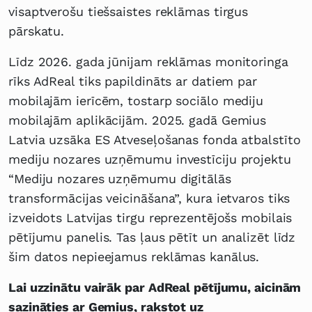
visaptverošu tiešsaistes reklāmas tirgus
pārskatu.
Līdz 2026. gada jūnijam reklāmas monitoringa
rīks AdReal tiks papildināts ar datiem par
mobilajām ierīcēm, tostarp sociālo mediju
mobilajām aplikācijām. 2025. gadā Gemius
Latvia uzsāka ES Atveseļošanas fonda atbalstīto
mediju nozares uzņēmumu investīciju projektu
“Mediju nozares uzņēmumu digitālās
transformācijas veicināšana”, kura ietvaros tiks
izveidots Latvijas tirgu reprezentējošs mobilais
pētījumu panelis. Tas ļaus pētīt un analizēt līdz
šim datos nepieejamus reklāmas kanālus.
Lai uzzinātu vairāk par AdReal pētījumu, aicinām
sazināties ar Gemius, rakstot uz