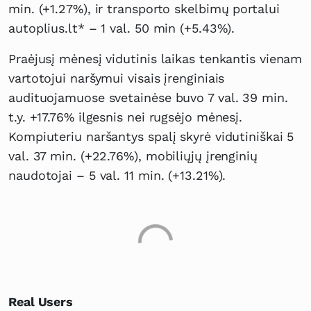
min. (+1.27%), ir transporto skelbimų portalui
autoplius.lt* – 1 val. 50 min (+5.43%).
Praėjusį mėnesį vidutinis laikas tenkantis vienam
vartotojui naršymui visais įrenginiais
audituojamuose svetainėse buvo 7 val. 39 min.
t.y. +17.76% ilgesnis nei rugsėjo mėnesį.
Kompiuteriu naršantys spalį skyrė vidutiniškai 5
val. 37 min. (+22.76%), mobiliųjų įrenginių
naudotojai – 5 val. 11 min. (+13.21%).
Real Users