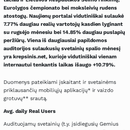
Eurolygos čempionato bei moksleivių rudens
atostogų. Naujienų portalai vidutiniškai sulaukė
7.77% daugiau realių vartotojų kasdien lyginant
su rugsėjo mėnesiu bei 14.85% daugiau puslapių
peržiūrų. Viena iš daugiausiai papildomos
auditorijos sulaukusių svetainių spalio mėnesį
yra krepsinis.net, kurioje vidutiniškai vienam
internautui tenkantis laikas išaugo +10.79%.
Duomenys pateikiami įskaitant ir svetainėms
priklausančių mobiliųjų aplikacijų* ir vaizdo
grotuvų** srautą.
Avg. daily Real Users
Audituojamų svetainių (t.y. įsidiegusių Gemius