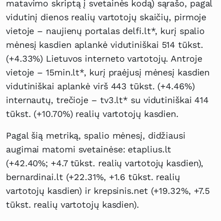
matavimo skriptą į svetainės kodą) sąrašo, pagal
vidutinį dienos realių vartotojų skaičių, pirmoje
vietoje – naujienų portalas delfi.lt*, kurį spalio
mėnesį kasdien aplankė vidutiniškai 514 tūkst.
(+4.33%) Lietuvos interneto vartotojų. Antroje
vietoje – 15min.lt*, kurį praėjusį mėnesį kasdien
vidutiniškai aplankė virš 443 tūkst. (+4.46%)
internautų, trečioje – tv3.lt* su vidutiniškai 414
tūkst. (+10.70%) realių vartotojų kasdien.
Pagal šią metriką, spalio mėnesį, didžiausi
augimai matomi svetainėse: etaplius.lt
(+42.40%; +4.7 tūkst. realių vartotojų kasdien),
bernardinai.lt (+22.31%, +1.6 tūkst. realių
vartotojų kasdien) ir krepsinis.net (+19.32%, +7.5
tūkst. realių vartotojų kasdien).