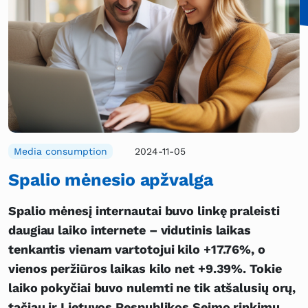
Media consumption
2024-11-05
Spalio mėnesio apžvalga
Spalio mėnesį internautai buvo linkę praleisti
daugiau laiko internete – vidutinis laikas
tenkantis vienam vartotojui kilo +17.76%, o
vienos peržiūros laikas kilo net +9.39%. Tokie
laiko pokyčiai buvo nulemti ne tik atšalusių orų,
tačiau ir Lietuvos Respublikos Seimo rinkimų,