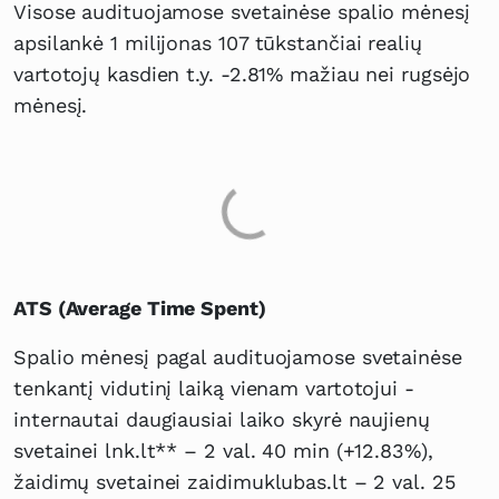
Visose audituojamose svetainėse spalio mėnesį
apsilankė 1 milijonas 107 tūkstančiai realių
vartotojų kasdien t.y. -2.81% mažiau nei rugsėjo
mėnesį.
ATS (Average Time Spent)
Spalio mėnesį pagal audituojamose svetainėse
tenkantį vidutinį laiką vienam vartotojui -
internautai daugiausiai laiko skyrė naujienų
svetainei lnk.lt** – 2 val. 40 min (+12.83%),
žaidimų svetainei zaidimuklubas.lt – 2 val. 25