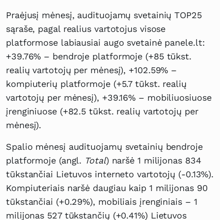
Praėjusį mėnesį, audituojamų svetainių TOP25
sąraše, pagal realius vartotojus visose
platformose labiausiai augo svetainė panele.lt:
+39.76% – bendroje platformoje (+85 tūkst.
realių vartotojų per mėnesį), +102.59% –
kompiuterių platformoje (+5.7 tūkst. realių
vartotojų per mėnesį), +39.16% – mobiliuosiuose
įrenginiuose (+82.5 tūkst. realių vartotojų per
mėnesį).
Spalio mėnesį audituojamų svetainių bendroje
platformoje (angl.
Total
) naršė 1 milijonas 834
tūkstančiai Lietuvos interneto vartotojų (-0.13%).
Kompiuteriais naršė daugiau kaip 1 milijonas 90
tūkstančiai (+0.29%), mobiliais įrenginiais – 1
milijonas 527 tūkstančių (+0.41%) Lietuvos