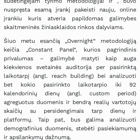
sudėtingėjam tyrimo metodologijai ir , buvo
nuspręsta esamą įrankį pakeisti nauju, online
įrankiu kuris atveria papildomas galimybes
skaitmeninės žiniasklaidos rinkos dalyviams.
Šiuo metu esančią „Overnight“ metodologiją
keičia „Constant Panel“, kurios pagrindinis
privalumas – galimybė matyti kaip auga
kiekvienos svetainės auditorija per pasirinktą
laikotarpį (angl. reach building) bei analizuoti
bet kokio pasirinkto laikotarpio iki 92
kalendorinių dienų (angl. custom period)
agreguotus duomenis ir bendrą realių vartotojų
skaičių su persidengimais tarp dienų ir
platformų. Taip pat, bus galima analizuoti
demografinius duomenis, stebėti pasiekiamumą
ir apsilankymų dažnumą.