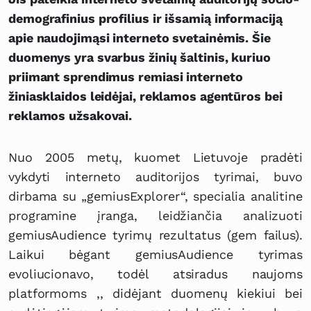
demografinius profilius ir išsamią informaciją
apie naudojimąsi interneto svetainėmis. Šie
duomenys yra svarbus žinių šaltinis, kuriuo
priimant sprendimus remiasi interneto
žiniasklaidos leidėjai, reklamos agentūros bei
reklamos užsakovai.
Nuo 2005 metų, kuomet Lietuvoje pradėti
vykdyti interneto auditorijos tyrimai, buvo
dirbama su „gemiusExplorer“, specialia analitine
programine įranga, leidžiančia analizuoti
gemiusAudience tyrimų rezultatus (gem failus).
Laikui bėgant gemiusAudience tyrimas
evoliucionavo, todėl atsiradus naujoms
platformoms ,, didėjant duomenų kiekiui bei