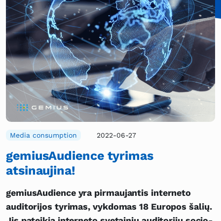
Media consumption
2022-06-27
gemiusAudience tyrimas
atsinaujina!
gemiusAudience yra pirmaujantis interneto
auditorijos tyrimas, vykdomas 18 Europos šalių.
Jis pateikia interneto svetainių auditorijų socio-