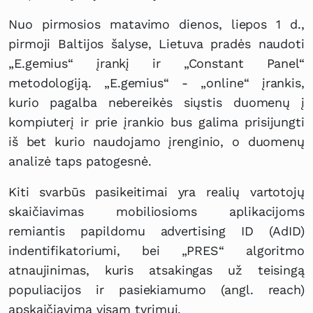
Nuo pirmosios matavimo dienos, liepos 1 d.,
pirmoji Baltijos šalyse, Lietuva pradės naudoti
„E.gemius“ įrankį ir „Constant Panel“
metodologiją. „E.gemius“ - „online“ įrankis,
kurio pagalba nebereikės siųstis duomenų į
kompiuterį ir prie įrankio bus galima prisijungti
iš bet kurio naudojamo įrenginio, o duomenų
analizė taps patogesnė.
Kiti svarbūs pasikeitimai yra realių vartotojų
skaičiavimas mobiliosioms aplikacijoms
remiantis papildomu advertising ID (AdID)
indentifikatoriumi, bei „PRES“ algoritmo
atnaujinimas, kuris atsakingas už teisingą
populiacijos ir pasiekiamumo (angl. reach)
apskaičiavimą visam tyrimui.