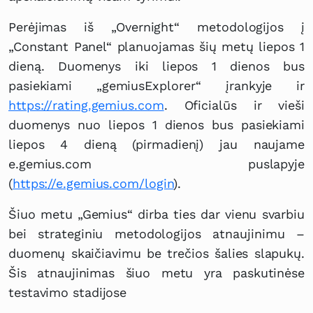
Perėjimas iš „Overnight“ metodologijos į
„Constant Panel“ planuojamas šių metų liepos 1
dieną. Duomenys iki liepos 1 dienos bus
pasiekiami „gemiusExplorer“ įrankyje ir
https://rating.gemius.com
. Oficialūs ir vieši
duomenys nuo liepos 1 dienos bus pasiekiami
liepos 4 dieną (pirmadienį) jau naujame
e.gemius.com puslapyje
(
https://e.gemius.com/login
).
Šiuo metu „Gemius“ dirba ties dar vienu svarbiu
bei strateginiu metodologijos atnaujinimu –
duomenų skaičiavimu be trečios šalies slapukų.
Šis atnaujinimas šiuo metu yra paskutinėse
testavimo stadijose