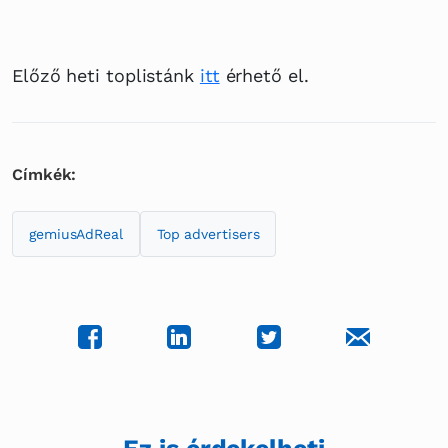
Előző heti toplistánk
itt
érhető el.
Címkék:
gemiusAdReal
Top advertisers