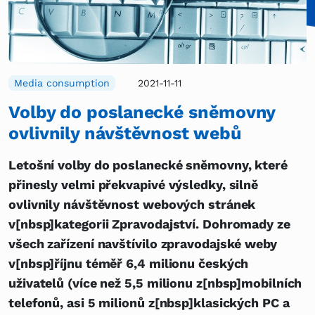
Media consumption
2021-11-11
Volby do poslanecké sněmovny
ovlivnily návštěvnost webů
Letošní volby do poslanecké sněmovny, které
přinesly velmi překvapivé výsledky, silně
ovlivnily návštěvnost webových stránek
v[nbsp]kategorii Zpravodajství. Dohromady ze
všech zařízení navštívilo zpravodajské weby
v[nbsp]říjnu téměř 6,4 milionu českých
uživatelů (více než 5,5 milionu z[nbsp]mobilních
telefonů, asi 5 milionů z[nbsp]klasických PC a