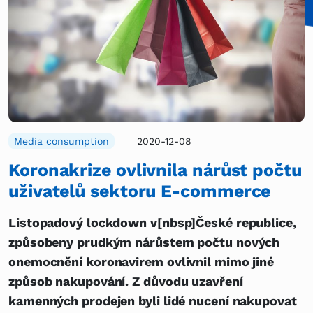
Media consumption
2020-12-08
Koronakrize ovlivnila nárůst počtu
uživatelů sektoru E-commerce
Listopadový lockdown v[nbsp]České republice,
způsobeny prudkým nárůstem počtu nových
onemocnění koronavirem ovlivnil mimo jiné
způsob nakupování. Z důvodu uzavření
kamenných prodejen byli lidé nucení nakupovat