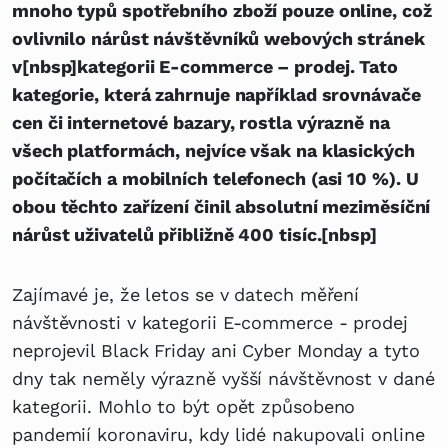
mnoho typů spotřebního zboží pouze online, což
ovlivnilo nárůst návštěvníků webových stránek
v[nbsp]kategorii E-commerce – prodej. Tato
kategorie, která zahrnuje například srovnávače
cen či internetové bazary, rostla výrazně na
všech platformách, nejvíce však na klasických
počítačích a mobilních telefonech (asi 10 %). U
obou těchto zařízení činil absolutní meziměsíční
nárůst uživatelů přibližně 400 tisíc.[nbsp]
Zajímavé je, že letos se v datech měření
návštěvnosti v kategorii E-commerce - prodej
neprojevil Black Friday ani Cyber Monday a tyto
dny tak neměly výrazně vyšší návštěvnost v dané
kategorii. Mohlo to být opět způsobeno
pandemií koronaviru, kdy lidé nakupovali online